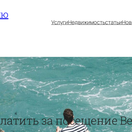
ию
Услуги
Недвижимость
статьи
Нов
латить за посещение Ве