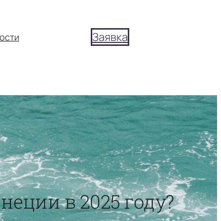
Заявка
ости
неции в 2025 году?