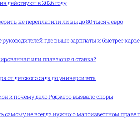
вия действуют в 2026 году
ерить, не переплатили ли вы до 80 тысяч евро
руководителей: где выше зарплаты и быстрее карь
ксированная или плавающая ставка?
а от детского сада до университета
кон и почему дело Роджеро вызвало споры
ь самому не всегда нужно: о малоизвестном праве 