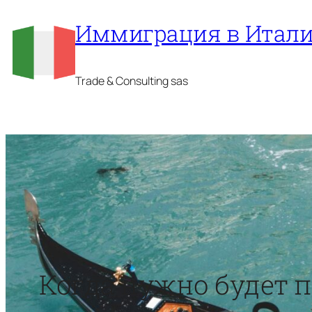
Перейти
Иммиграция в Итал
к
содержимому
Trade & Consulting sas
Когда нужно будет п