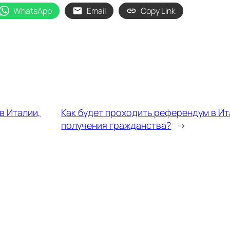
WhatsApp
Email
Copy Link
в Италии,
Как будет проходить референдум в И
получения гражданства?
→