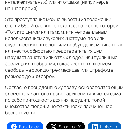
интеллектуальных) или их отдыха (например, в
ночное время).
Это преступление можно вывести из положений
статьи 659 Уголовного кодекса, согласно которой
«Тот, кто шумом или гамом, или неправильным
использованием звуковых инструментов или
акустических сигналов, или возбуждением животных
или неспособностью предотвратить их шум,
нарушает занятия или отдых людей, или публичные
зрелища или собрания, наказывается лишением
свободы на срок до трех месяцев или штрафом в
размере до 309 евро».
Согласно прецедентному праву, основополагающим
элементом данного правонарушения является сама
по себе пригодность деяния нарушить покой
множества людей, а не фактически причиненное
беспокойство.
Facebook
Share on X
LinkedIn