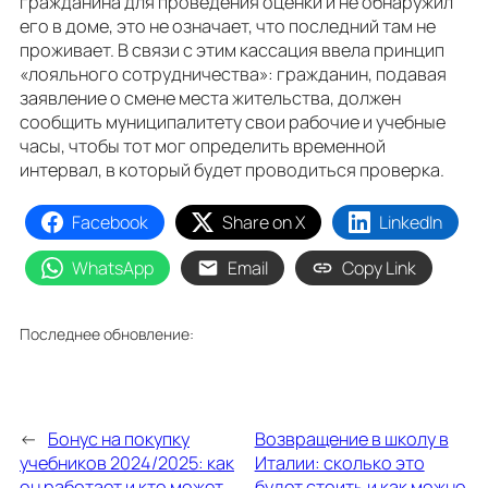
гражданина для проведения оценки и не обнаружил
его в доме, это не означает, что последний там не
проживает. В связи с этим кассация ввела принцип
«лояльного сотрудничества»: гражданин, подавая
заявление о смене места жительства, должен
сообщить муниципалитету свои рабочие и учебные
часы, чтобы тот мог определить временной
интервал, в который будет проводиться проверка.
Facebook
Share on X
LinkedIn
WhatsApp
Email
Copy Link
Последнее обновление:
←
Бонус на покупку
Возвращение в школу в
учебников 2024/2025: как
Италии: сколько это
он работает и кто может
будет стоить и как можно