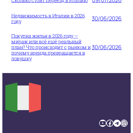
09/07/2026
Сколько стоит переезд в Италию
Недвижимость в Италии в 2026
30/06/2026
году
Покупка жилья в 2026 году —
мираж или всё ещё реальный
30/06/2026
план? Что происходит с рынком и
почему аренда превращается в
ловушку
YouTube
Facebook
Telegram
Instagram