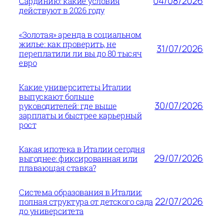
04/08/2026
Сардинию: какие условия
действуют в 2026 году
«Золотая» аренда в социальном
жилье: как проверить, не
31/07/2026
переплатили ли вы до 80 тысяч
евро
Какие университеты Италии
выпускают больше
30/07/2026
руководителей: где выше
зарплаты и быстрее карьерный
рост
Какая ипотека в Италии сегодня
29/07/2026
выгоднее: фиксированная или
плавающая ставка?
Система образования в Италии:
22/07/2026
полная структура от детского сада
до университета