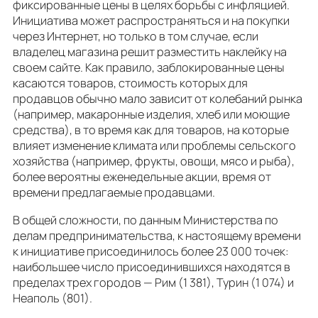
фиксированные цены в целях борьбы с инфляцией.
Инициатива может распространяться и на покупки
через Интернет, но только в том случае, если
владелец магазина решит разместить наклейку на
своем сайте. Как правило, заблокированные цены
касаются товаров, стоимость которых для
продавцов обычно мало зависит от колебаний рынка
(например, макаронные изделия, хлеб или моющие
средства), в то время как для товаров, на которые
влияет изменение климата или проблемы сельского
хозяйства (например, фрукты, овощи, мясо и рыба),
более вероятны еженедельные акции, время от
времени предлагаемые продавцами.
В общей сложности, по данным Министерства по
делам предпринимательства, к настоящему времени
к инициативе присоединилось более 23 000 точек:
наибольшее число присоединившихся находятся в
пределах трех городов — Рим (1 381), Турин (1 074) и
Неаполь (801).