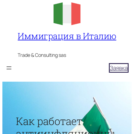
Перейти
к
содержимому
Иммиграция в Италию
Trade & Consulting sas
Заявка
Как работает
антиинфляционны