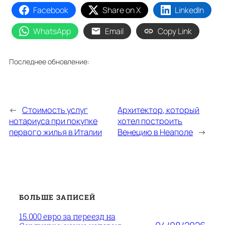
Facebook
Share on X
LinkedIn
WhatsApp
Email
Copy Link
Последнее обновление:
←
Стоимость услуг
Архитектор, который
нотариуса при покупке
хотел построить
первого жилья в Италии
Венецию в Неаполе
→
БОЛЬШЕ ЗАПИСЕЙ
15.000 евро за переезд на