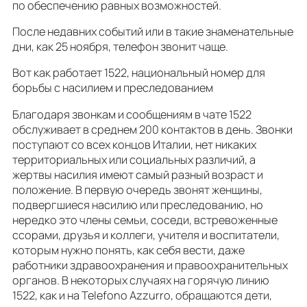
по обеспечению равных возможностей.
После недавних событий или в такие знаменательные
дни, как 25 ноября, телефон звонит чаще.
Вот как работает 1522, национальный номер для
борьбы с насилием и преследованием
Благодаря звонкам и сообщениям в чате 1522
обслуживает в среднем 200 контактов в день. Звонки
поступают со всех концов Италии, нет никаких
территориальных или социальных различий, а
жертвы насилия имеют самый разный возраст и
положение. В первую очередь звонят женщины,
подвергшиеся насилию или преследованию, но
нередко это члены семьи, соседи, встревоженные
ссорами, друзья и коллеги, учителя и воспитатели,
которым нужно понять, как себя вести, даже
работники здравоохранения и правоохранительных
органов. В некоторых случаях на горячую линию
1522, как и на Telefono Azzurro, обращаются дети,