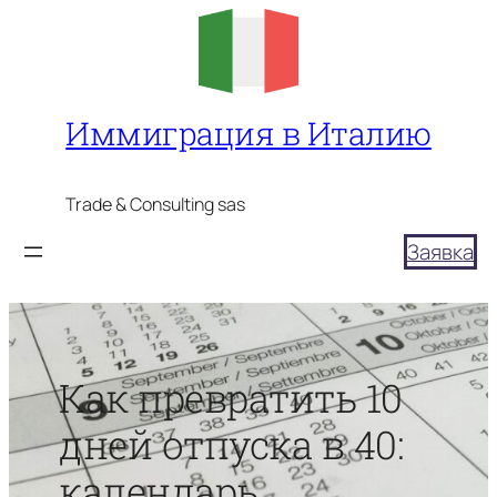
Перейти
к
содержимому
Иммиграция в Италию
Trade & Consulting sas
Заявка
Как превратить 10
дней отпуска в 40:
календарь