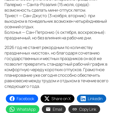
Палермо — Санта‑Розалия (15 июля, среда):
возможность сделать мини‑отпуск летом.
Триест — Сан‑Джусто (3 ноября, вторник): при
выходном в понедельник возможен четырёхдневный
осенний отдых.
Болонья — Сан‑Петронио (4 октября, воскресенье):
праздничный, но без влияния на рабочие дни.
2026 год не станет рекордным по количеству
праздничных «мостов», но благодаря сочетанию
государственных и местных праздников он всё же
позволит превратить стандартный рабочий график в
комфортную череду коротких отпусков. Грамотное
планирование уже сегодня способно обеспечить
равновесие между трудом и отдыхом в течение всего
следующего года.
Facebook
Share on X
LinkedIn
WhatsApp
Email
Copy Link