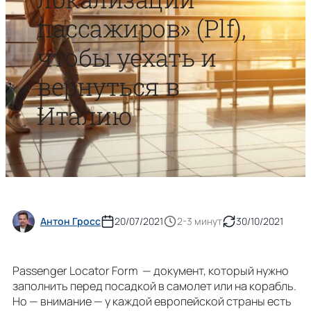
пассажиров» (Plf),
чтобы уехать и
вернуться в
Италию
Антон Гросс
20/07/2021
2-3 минут
30/10/2021
Passenger Locator Form — документ, который нужно
заполнить перед посадкой в ​​самолет или на корабль.
Но — внимание — у каждой европейской страны есть