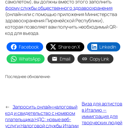
самолетом), вы должны вместо этого заполнить
форму службы общественного здравоохранения
(онлайн или с помощью приложения Министерства
здравоохранения Пиренейской Республики),
которая позволяет вам получить необходимый QR-
код для въезда.
Facebook
Share on X
LinkedIn
WhatsApp
Email
Copy Link
Последнее обновление:
Виза для артистов
←
Запросить онлайн налоговый
в Италию —
код и свидетельство с номером
иммиграция для
плательщика НДС: новые веб-
творческих людей
услуги Налоговой службы Италии