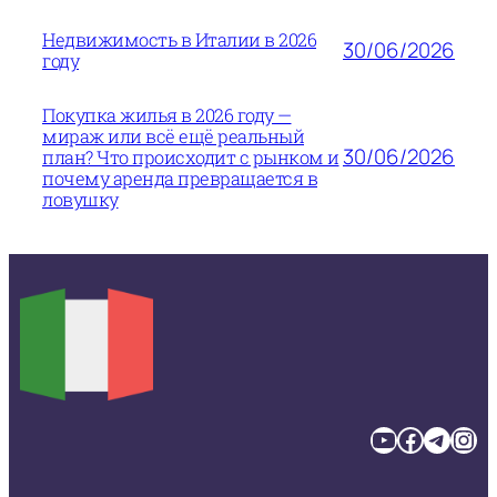
Недвижимость в Италии в 2026
30/06/2026
году
Покупка жилья в 2026 году —
мираж или всё ещё реальный
30/06/2026
план? Что происходит с рынком и
почему аренда превращается в
ловушку
YouTube
Facebook
Telegram
Instagram