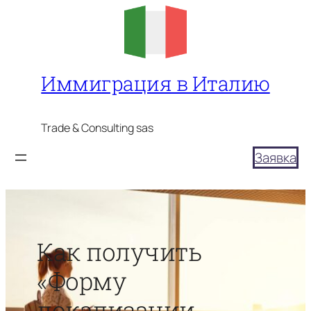
Перейти
к
содержимому
Иммиграция в Италию
Trade & Consulting sas
Заявка
Как получить
«Форму
локализации