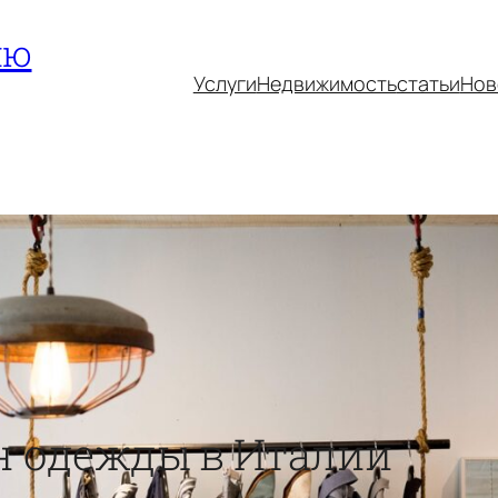
ию
Услуги
Недвижимость
статьи
Нов
н одежды в Италии