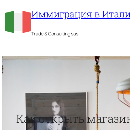
Перейти
Иммиграция в Итал
к
содержимому
Trade & Consulting sas
Как открыть магази