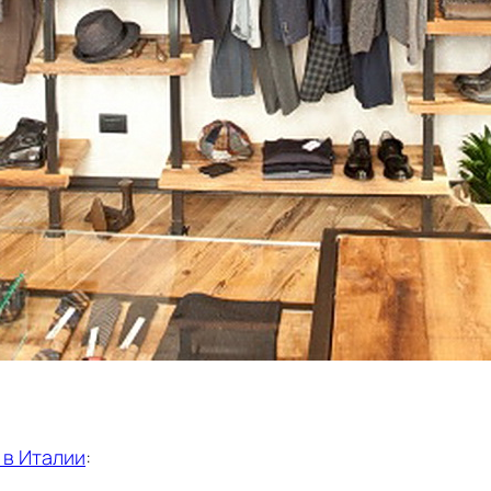
 в Италии
: