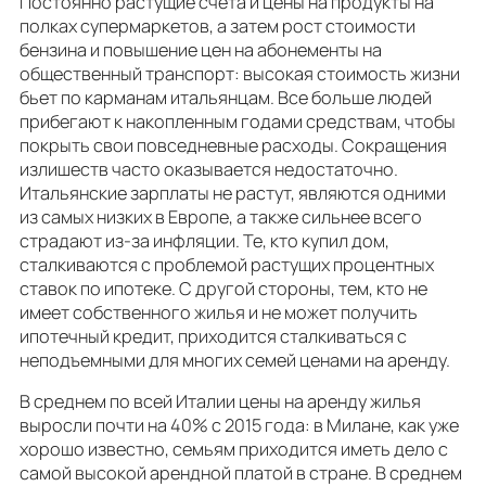
Постоянно растущие счета и цены на продукты на
полках супермаркетов, а затем рост стоимости
бензина и повышение цен на абонементы на
общественный транспорт: высокая стоимость жизни
бьет по карманам итальянцам. Все больше людей
прибегают к накопленным годами средствам, чтобы
покрыть свои повседневные расходы. Сокращения
излишеств часто оказывается недостаточно.
Итальянские зарплаты не растут, являются одними
из самых низких в Европе, а также сильнее всего
страдают из-за инфляции. Те, кто купил дом,
сталкиваются с проблемой растущих процентных
ставок по ипотеке. С другой стороны, тем, кто не
имеет собственного жилья и не может получить
ипотечный кредит, приходится сталкиваться с
неподъемными для многих семей ценами на аренду.
В среднем по всей Италии цены на аренду жилья
выросли почти на 40% с 2015 года: в Милане, как уже
хорошо известно, семьям приходится иметь дело с
самой высокой арендной платой в стране. В среднем