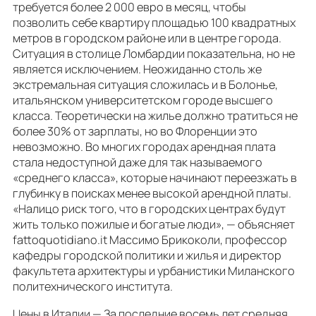
требуется более 2 000 евро в месяц, чтобы
позволить себе квартиру площадью 100 квадратных
метров в городском районе или в центре города.
Ситуация в столице Ломбардии показательна, но не
является исключением. Неожиданно столь же
экстремальная ситуация сложилась и в Болонье,
итальянском университетском городе высшего
класса. Теоретически на жилье должно тратиться не
более 30% от зарплаты, но во Флоренции это
невозможно. Во многих городах арендная плата
стала недоступной даже для так называемого
«среднего класса», которые начинают переезжать в
глубинку в поисках менее высокой арендной платы.
«Налицо риск того, что в городских центрах будут
жить только пожилые и богатые люди», — объясняет
fattoquotidiano.it Массимо Брикоколи, профессор
кафедры городской политики и жилья и директор
факультета архитектуры и урбанистики Миланского
политехнического института.
Цены в Италии — За последние восемь лет средняя