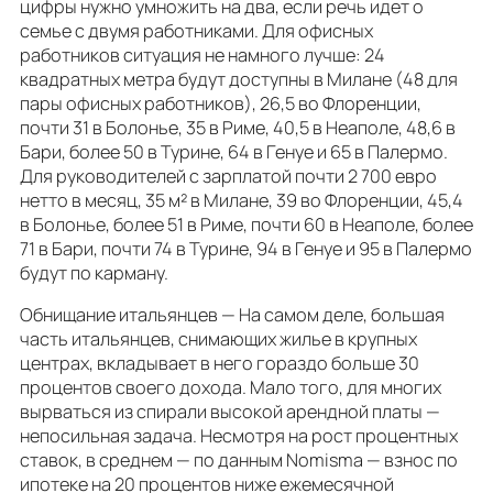
цифры нужно умножить на два, если речь идет о
семье с двумя работниками. Для офисных
работников ситуация не намного лучше: 24
квадратных метра будут доступны в Милане (48 для
пары офисных работников), 26,5 во Флоренции,
почти 31 в Болонье, 35 в Риме, 40,5 в Неаполе, 48,6 в
Бари, более 50 в Турине, 64 в Генуе и 65 в Палермо.
Для руководителей с зарплатой почти 2 700 евро
нетто в месяц, 35 м² в Милане, 39 во Флоренции, 45,4
в Болонье, более 51 в Риме, почти 60 в Неаполе, более
71 в Бари, почти 74 в Турине, 94 в Генуе и 95 в Палермо
будут по карману.
Обнищание итальянцев — На самом деле, большая
часть итальянцев, снимающих жилье в крупных
центрах, вкладывает в него гораздо больше 30
процентов своего дохода. Мало того, для многих
вырваться из спирали высокой арендной платы —
непосильная задача. Несмотря на рост процентных
ставок, в среднем — по данным Nomisma — взнос по
ипотеке на 20 процентов ниже ежемесячной