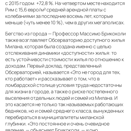
с 2015 годом: +72,8 %. На четвертом месте находится
Рим с 15,6 евро/м² средней арендной платы с
колебаниями за последние восемь лет, которые
меньше (чуть менее 10 %), чем в других мегаполисах.
Бегство из города — Профессор Массимо Брикоколи
также возглавляет Обсерваторию доступного жилья
Милана, которая была создана именно с целью
отслеживания динамики «доступности» жилья: то
есть устойчивости стоимости жилья по отношению к
доходам. Первый доклад, представленный
Обсерваторией, называется «Это не город для тех,
кто работает» и рассказывает о том, что в
ломбардской столице условия труда недостаточны
для жизни в городе, а также о риске постепенного
выселения отдельных людей и семей из Милана. И
это касается не только так называемых работающих
бедняков, но и семей среднего класса, вынужденных
перебираться в муниципалитеты миланской
глубинки. «Это постоянное и очень очевидное
явление, — объясняет Брикоколи, — и оно