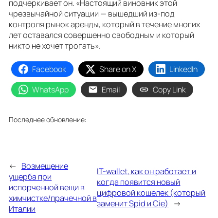
подчеркивает он. «Настоящий виновник этой
чрезвычайной ситуации — вышедший из-под
контроля рынок аренды, который в течение многих
лет оставался совершенно свободным и который
никто не хочет трогать».
Facebook
Share on X
LinkedIn
WhatsApp
Email
Copy Link
Последнее обновление:
←
Возмещение
IT-wallet, как он работает и
ущерба при
когда появится новый
испорченной вещи в
цифровой кошелек (который
химчистке/прачечной в
заменит Spid и Cie)
→
Италии