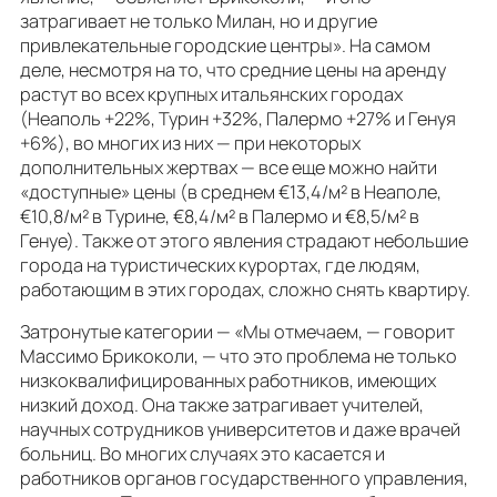
затрагивает не только Милан, но и другие
привлекательные городские центры». На самом
деле, несмотря на то, что средние цены на аренду
растут во всех крупных итальянских городах
(Неаполь +22%, Турин +32%, Палермо +27% и Генуя
+6%), во многих из них — при некоторых
дополнительных жертвах — все еще можно найти
«доступные» цены (в среднем €13,4/м² в Неаполе,
€10,8/м² в Турине, €8,4/м² в Палермо и €8,5/м² в
Генуе). Также от этого явления страдают небольшие
города на туристических курортах, где людям,
работающим в этих городах, сложно снять квартиру.
Затронутые категории — «Мы отмечаем, — говорит
Массимо Брикоколи, — что это проблема не только
низкоквалифицированных работников, имеющих
низкий доход. Она также затрагивает учителей,
научных сотрудников университетов и даже врачей
больниц. Во многих случаях это касается и
работников органов государственного управления,