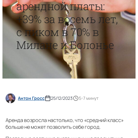
арендной платы:
+39% за восемь лет,
с пиком в 70% в
Милане и Болонье
Антон Гросс
25/12/2023
5-7 минут
Аренда возросла настолько, что «средний класс»
больше не может позволить себе город.