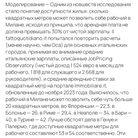
Моделирование — Одним из новшеств исследования
стало понятие доступности жилья: сколько
квадратных метров может позволить себе рабочий в
Милане, исходя из принципа, что арендная плата не
должна превышать 30% от чистой зарплаты. Il
fattoquotidiano.it попытался повторить расчеты
(менее научно, чем Oca) для основных итальянских
городов, принимая во внимание средние
итальянские зарплаты, описанные JobPricing
Observatory (чистый доход 1 524 евро в месяц для
рабочего, 1 818 для служащего и 2 668 для
руководителя), и средние арендные ставки за
квадратный метр на портале Immobiliare.it,
обновленные до ноября 2023 года. Выяснилось, что
рабочий в Милане может позволить себе чуть больше
20 квадратных метров, во Флоренции — 22,3, в
Болонье — 26, в Риме — 29,4, в Неаполе — 34, в Бари —
40, в Турине — 42. Лучше обстоят дела в Генуе и
Палермо, где доступные квадратные метры для
рабочего составляют 53 и 54 соответственно. Эти