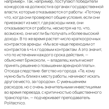
например». Так, например, поступают победители
конкурсов на должности в органах государственной
власти, которые отказываются от работы: «Потому
что, когда они проверяют общие условия, если они
приезжают из мест, где расходы ниже, они
отказываются от работы, несмотря на то, что,
возможно, они могли бы получать и более высокий
доход». В то же время растет число краткосрочных
контрактов аренды: «Мы все чаще переходим от
контрактов 4+4 к годовым контрактам. А это значит,
что по истечении каждого срока действия, —
объясняет Брикоколи, — владелец жилья может
принять решение о повышении арендной платы».
Отсюда следствие: бегство из города. «Те, кому
нужно быть ближе к месту работы, начинают искать
другое место, за городом». С уменьшением
расходов, но с очень значительными инвестициями
во время переезда, с критичностью общественного
транспорта», — подчеркивает преподаватель
Politecnico.