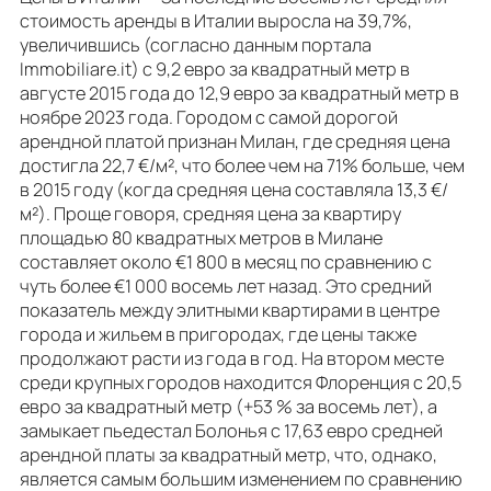
стоимость аренды в Италии выросла на 39,7%,
увеличившись (согласно данным портала
Immobiliare.it) с 9,2 евро за квадратный метр в
августе 2015 года до 12,9 евро за квадратный метр в
ноябре 2023 года. Городом с самой дорогой
арендной платой признан Милан, где средняя цена
достигла 22,7 €/м², что более чем на 71% больше, чем
в 2015 году (когда средняя цена составляла 13,3 €/
м²). Проще говоря, средняя цена за квартиру
площадью 80 квадратных метров в Милане
составляет около €1 800 в месяц по сравнению с
чуть более €1 000 восемь лет назад. Это средний
показатель между элитными квартирами в центре
города и жильем в пригородах, где цены также
продолжают расти из года в год. На втором месте
среди крупных городов находится Флоренция с 20,5
евро за квадратный метр (+53 % за восемь лет), а
замыкает пьедестал Болонья с 17,63 евро средней
арендной платы за квадратный метр, что, однако,
является самым большим изменением по сравнению