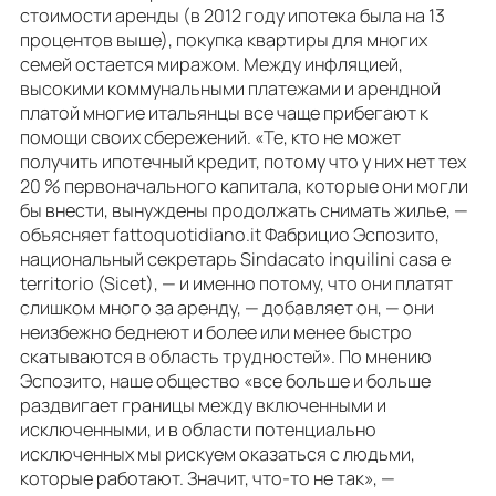
стоимости аренды (в 2012 году ипотека была на 13
процентов выше), покупка квартиры для многих
семей остается миражом. Между инфляцией,
высокими коммунальными платежами и арендной
платой многие итальянцы все чаще прибегают к
помощи своих сбережений. «Те, кто не может
получить ипотечный кредит, потому что у них нет тех
20 % первоначального капитала, которые они могли
бы внести, вынуждены продолжать снимать жилье, —
объясняет fattoquotidiano.it Фабрицио Эспозито,
национальный секретарь Sindacato inquilini casa e
territorio (Sicet), — и именно потому, что они платят
слишком много за аренду, — добавляет он, — они
неизбежно беднеют и более или менее быстро
скатываются в область трудностей». По мнению
Эспозито, наше общество «все больше и больше
раздвигает границы между включенными и
исключенными, и в области потенциально
исключенных мы рискуем оказаться с людьми,
которые работают. Значит, что-то не так», —