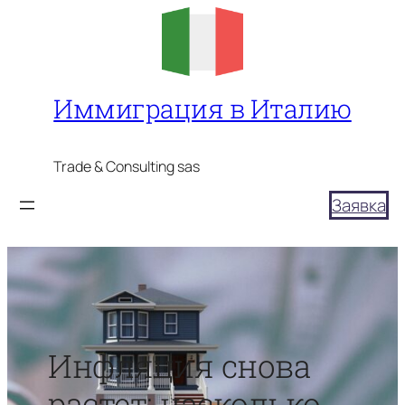
Перейти
к
содержимому
Иммиграция в Италию
Trade & Consulting sas
Заявка
Инфляция снова
растет: насколько