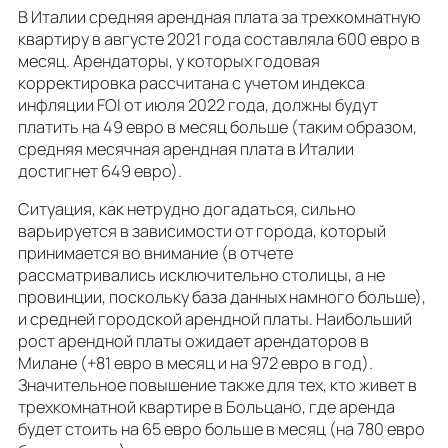
В Италии средняя арендная плата за трехкомнатную
квартиру в августе 2021 года составляла 600 евро в
месяц. Арендаторы, у которых годовая
корректировка рассчитана с учетом индекса
инфляции FOI от июля 2022 года, должны будут
платить на 49 евро в месяц больше (таким образом,
средняя месячная арендная плата в Италии
достигнет 649 евро).
Ситуация, как нетрудно догадаться, сильно
варьируется в зависимости от города, который
принимается во внимание (в отчете
рассматривались исключительно столицы, а не
провинции, поскольку база данных намного больше),
и средней городской арендной платы. Наибольший
рост арендной платы ожидает арендаторов в
Милане (+81 евро в месяц и на 972 евро в год).
Значительное повышение также для тех, кто живет в
трехкомнатной квартире в Больцано, где аренда
будет стоить на 65 евро больше в месяц (на 780 евро