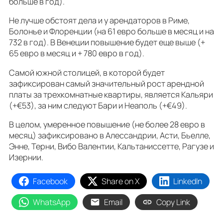
больше в год).
Не лучше обстоят дела и у арендаторов в Риме,
Болонье и Флоренции (на 61 евро больше в месяц и на
732 в год). В Венеции повышение будет еще выше (+
65 евро в месяц и + 780 евро в год).
Самой южной столицей, в которой будет
зафиксирован самый значительный рост арендной
платы за трехкомнатные квартиры, является Кальяри
(+€53), за ним следуют Бари и Неаполь (+€49).
В целом, умеренное повышение (не более 28 евро в
месяц) зафиксировано в Алессандрии, Асти, Бьелле,
Энне, Терни, Вибо Валентии, Кальтаниссетте, Рагузе и
Изернии.
Facebook
Share on X
LinkedIn
WhatsApp
Email
Copy Link