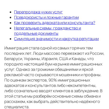
Перепродажа чужих услуг
Псевдоюристы и ложные гарантии
Как проверить адвоката или консультанта?
Нелегальные схемы: гражданство и
поддельные документы
Симуляция значимости и накрутка репутации
Иммиграция стала одной из самых горячих тем
последних лет. Люди массово переезжают из России,
Беларуси, Украины, Израиля, США и Канады, что
породило настоящий бум на рынке иммиграционных
услуг. Однако за громкими обещаниями и яркой
рекламой часто скрываются мошенники и профаны.
По оценкам экспертов, 90% иммиграционных
адвокатов и консультантов либо некомпетентны,
либо сознательно вводят клиентов в заблуждение. В
этой статье мы разберём основные схемы обмана и
расскажем, как выбрать действительно надёжного
специалиста.