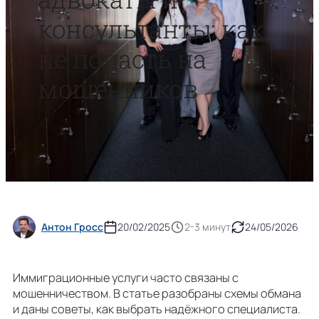
консультанты: как
не попасть на
мошенников
Антон Гросс
20/02/2025
2-3 минут
24/05/2026
Иммиграционные услуги часто связаны с
мошенничеством. В статье разобраны схемы обмана
и даны советы, как выбрать надёжного специалиста.