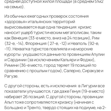
средней доступной жилой площади (в среднем 51м2
на семью).
Из обычных ежегодных проверок состояния
«здоровья» итальянских территорий
вырисовывается еще одна тенденция: кризис
наносит ущерб туристическим мегаполисам, таким
как Венеция (33-е место, вниз на 24 позиции), Рим
(32-е, -14), Флоренция ( 27-е, -12) и Неаполь (92-е,
-11). Нехватка туристов повлияла и на морские
курорты: ухудшаются данные по провинциям Апулии
и Сардинии (за исключением Кальяри и Фоджи),
Римини (36-е место, город теряет 19 позиций по
сравнению с прошлым годом), Салерно, Сиракузе и
Рагузе.
С другой стороны, есть и исключения: в Лигурии все
показатели улучшаются, где даже Генуя (19-е место)
набирает 26 позиций. С другой стороны, провинции
Альп тоже сопротивляются кризису (начиная с
Больцано и Тренто, твердо стоящих на подиуме, на 2-