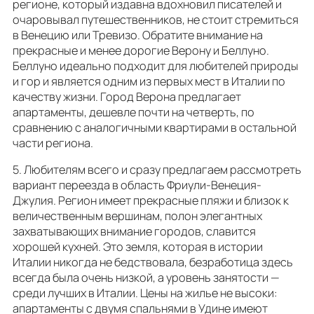
регионе, который издавна вдохновил писателей и
очаровывал путешественников, не стоит стремиться
в Венецию или Тревизо. Обратите внимание на
прекрасные и менее дорогие Верону и Беллуно.
Беллуно идеально подходит для любителей природы
и гор и является одним из первых мест в Италии по
качеству жизни. Город Верона предлагает
апартаменты, дешевле почти на четверть, по
сравнению с аналогичными квартирами в остальной
части региона.
5. Любителям всего и сразу предлагаем рассмотреть
вариант переезда в область Фриули-Венеция-
Джулия. Регион имеет прекрасные пляжи и близок к
величественным вершинам, полон элегантных
захватывающих внимание городов, славится
хорошей кухней. Это земля, которая в истории
Италии никогда не бедствовала, безработица здесь
всегда была очень низкой, а уровень занятости —
среди лучших в Италии. Цены на жилье не высоки:
апартаменты с двумя спальнями в Удине имеют