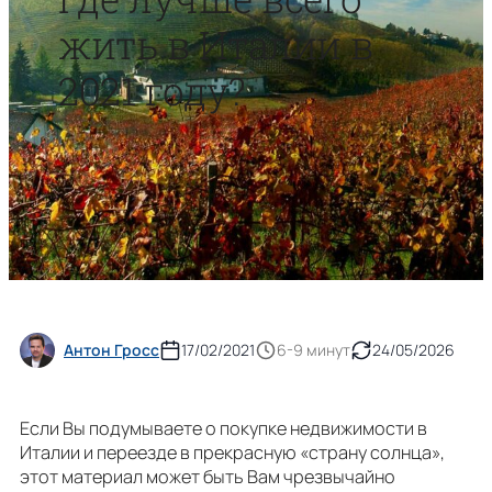
жить в Италии в
2021 году?
Антон Гросс
17/02/2021
6-9 минут
24/05/2026
Если Вы подумываете о покупке недвижимости в
Италии и переезде в прекрасную «страну солнца»,
этот материал может быть Вам чрезвычайно