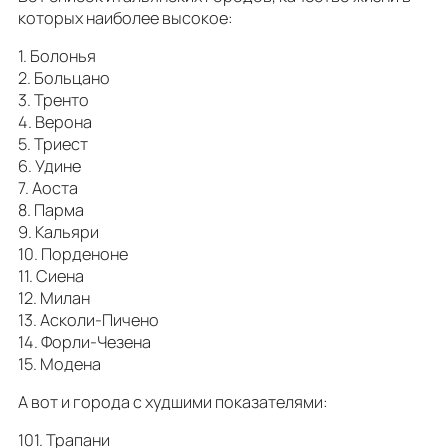
которых наиболее высокое:
1. Болонья
2. Больцано
3. Тренто
4. Верона
5. Триест
6. Удине
7. Аоста
8. Парма
9. Кальяри
10. Порденоне
11. Сиена
12. Милан
13. Асколи-Пичено
14. Форли-Чезена
15. Модена
А вот и города с худшими показателями:
101. Трапани