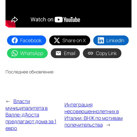
Facebook
Share on X
LinkedIn
WhatsApp
Email
Copy Link
Последнее обновление:
←
Власти
Интеграция
муниципалитета в
несовершеннолетних в
Валле-д’Аоста
Италии: ВНЖ по мотивам
предлагают дома за 1
попечительства
→
евро