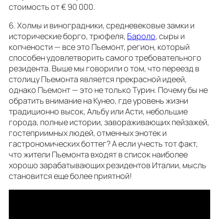
стоимость от € 90 000.
6. Холмы и виноградники, средневековые замки и
исторические борго, трюфеля,
Бароло
, сыры и
копчености — все это Пьемонт, регион, который
способен удовлетворить самого требовательного
резидента. Выше мы говорили о том, что переезд в
столицу Пьемонта является прекрасной идеей,
однако Пьемонт — это не только Турин. Почему бы не
обратить внимание на Кунео, где уровень жизни
традиционно высок, Альбу или Асти, небольшие
города, полные истории, завораживающих пейзажей,
гостеприимных людей, отменных энотек и
гастрономических боттег? А если учесть тот факт,
что жители Пьемонта входят в список наиболее
хорошо зарабатывающих резидентов Италии, мысль
становится еще более приятной!