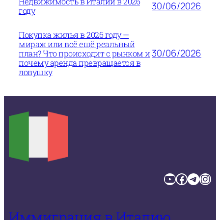
Недвижимость в Италии в 2026
30/06/2026
году
Покупка жилья в 2026 году —
мираж или всё ещё реальный
30/06/2026
план? Что происходит с рынком и
почему аренда превращается в
ловушку
YouTube
Facebook
Telegram
Instagram
Иммиграция в Италию