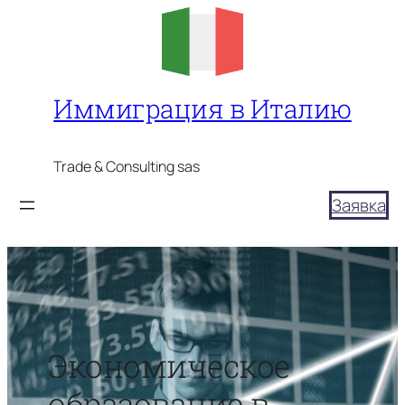
Перейти
к
содержимому
Иммиграция в Италию
Trade & Consulting sas
Заявка
Экономическое
образование в