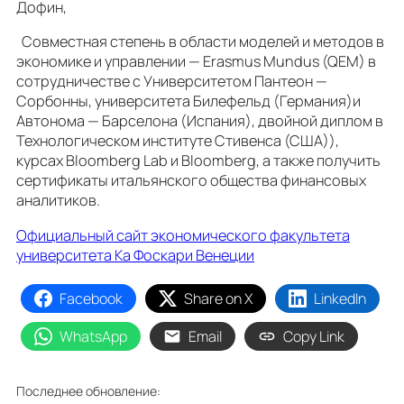
Дофин,
Совместная степень в области моделей и методов в
экономике и управлении — Erasmus Mundus (QEM) в
сотрудничестве с Университетом Пантеон —
Сорбонны, университета Билефельд (Германия)и
Автонома — Барселона (Испания), двойной диплом в
Технологическом институте Стивенса (США)),
курсах Bloomberg Lab и Bloomberg, а также получить
сертификаты итальянского общества финансовых
аналитиков.
Официальный сайт экономического факультета
университета Ка Фоскари Венеции
Facebook
Share on X
LinkedIn
WhatsApp
Email
Copy Link
Последнее обновление: