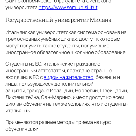
Сайт экономического факультета Сиенского
университета
https://www.sem.unisi.it/it
Государственный университет Милана
Итальянская университетская система основана на
трех основных учебных циклах, доступ к которым
могут получить также студенты, получившие
иностранное обязательное школьное образование.
Студенты из ЕС, итальянские граждане с
иностранным аттестатом, граждане стран, не
входящих в ЕС с
видом на жительство
, беженцы и
лица, пользующиеся дополнительной
защитой,граждане Исландии, Норвегии, Швейцарии,
Лихтенштейна, Сан-Марино, имеют доступ ко всем
циклам обучения на тех же условиях, что и студенты-
итальянцы.
Применяются разные методы приема на курс
обучения для: