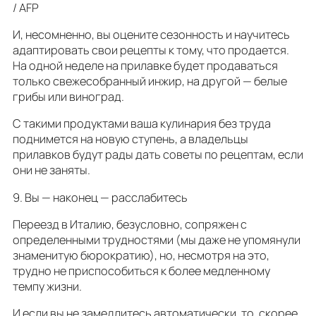
/ AFP
И, несомненно, вы оцените сезонность и научитесь
адаптировать свои рецепты к тому, что продается.
На одной неделе на прилавке будет продаваться
только свежесобранный инжир, на другой — белые
грибы или виноград.
С такими продуктами ваша кулинария без труда
поднимется на новую ступень, а владельцы
прилавков будут рады дать советы по рецептам, если
они не заняты.
9. Вы — наконец — расслабитесь
Переезд в Италию, безусловно, сопряжен с
определенными трудностями (мы даже не упомянули
знаменитую бюрократию), но, несмотря на это,
трудно не приспособиться к более медленному
темпу жизни.
И если вы не замедлитесь автоматически, то, скорее