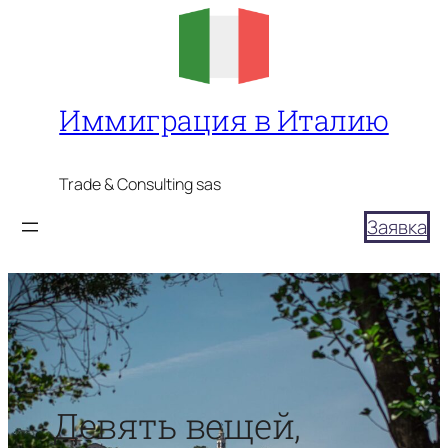
Перейти
к
содержимому
Иммиграция в Италию
Trade & Consulting sas
Заявка
Девять вещей,