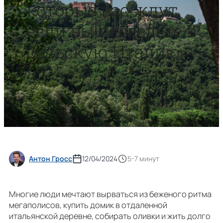
которые вас ждут,
если вы переедете в
сельскую Италию
Антон Гросс
12/04/2024
5-7 минут
Многие люди мечтают вырваться из беженого ритма
мегаполисов, купить домик в отдаленной
итальянской деревне, собирать оливки и жить долго