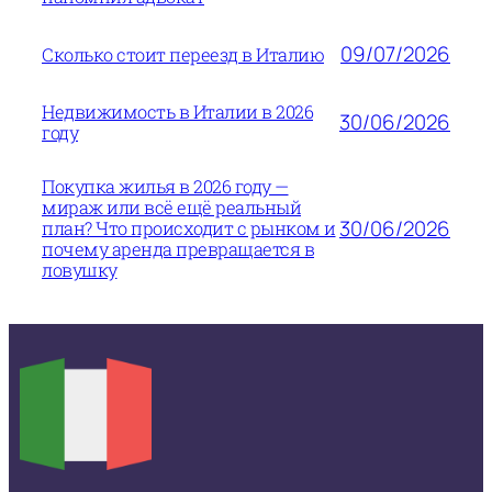
09/07/2026
Сколько стоит переезд в Италию
Недвижимость в Италии в 2026
30/06/2026
году
Покупка жилья в 2026 году —
мираж или всё ещё реальный
30/06/2026
план? Что происходит с рынком и
почему аренда превращается в
ловушку