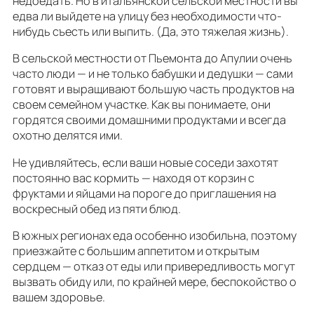
недоедать. Но в итальянской сельской местности вы
едва ли выйдете на улицу без необходимости что-
нибудь съесть или выпить. (Да, это тяжелая жизнь).
В сельской местности от Пьемонта до Апулии очень
часто люди — и не только бабушки и дедушки — сами
готовят и выращивают большую часть продуктов на
своем семейном участке. Как вы понимаете, они
гордятся своими домашними продуктами и всегда
охотно делятся ими.
Не удивляйтесь, если ваши новые соседи захотят
постоянно вас кормить — находя от корзин с
фруктами и яйцами на пороге до приглашения на
воскресный обед из пяти блюд.
В южных регионах еда особенно изобильна, поэтому
приезжайте с большим аппетитом и открытым
сердцем — отказ от еды или привередливость могут
вызвать обиду или, по крайней мере, беспокойство о
вашем здоровье.