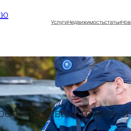
ию
Услуги
Недвижимость
статьи
Нов
е агентство «Frontex» и