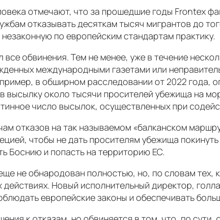
овека отмечают, что за прошедшие годы Frontex фа
жбам отказывать десяткам тысяч мигрантов до того
, незаконную по европейским стандартам практику.
 все обвинения. Тем не менее, уже в течение неско
ержденных международными газетами или неправите
ример, в обширном расследовании от 2022 года, оп
в высылку около тысячи просителей убежища на мор
истинное число высылок, осуществленных при содейс
чам отказов на так называемом «балканском маршру
рецией, чтобы не дать просителям убежища покинуть
ть Боснию и попасть на территорию ЕС.
еще не обнародован полностью, но, по словам тех, к
 действиях. Новый исполнительный директор, голлан
соблюдать европейские законы и обеспечивать боль
ения к отказам, но обвиняется в том, что, по сути, 