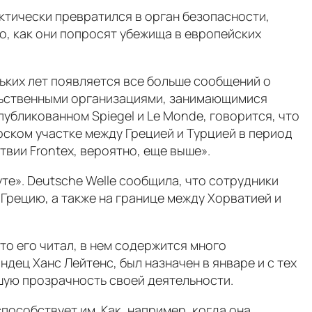
ктически превратился в орган безопасности,
, как они попросят убежища в европейских
льких лет появляется все больше сообщений о
льственными организациями, занимающимися
убликованном Spiegel и Le Monde, говорится, что
ском участке между Грецией и Турцией в период
твии Frontex, вероятно, еще выше».
те». Deutsche Welle сообщила, что сотрудники
 Грецию, а также на границе между Хорватией и
то его читал, в нем содержится много
дец Ханс Лейтенс, был назначен в январе и с тех
шую прозрачность своей деятельности.
способствует им. Как, например, когда она