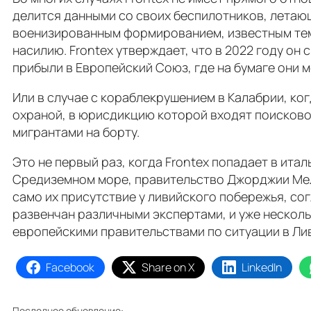
делится данными со своих беспилотников, летаю
военизированным формированием, известным тем,
насилию. Frontex утверждает, что в 2022 году он 
прибыли в Европейский Союз, где на бумаге они м
Или в случае с кораблекрушением в Калабрии, ко
охраной, в юрисдикцию которой входят поисково
мигрантами на борту.
Это не первый раз, когда Frontex попадает в ит
Средиземном море, правительство Джорджии Мело
само их присутствие у ливийского побережья, сог
развенчан различными экспертами, и уже несколь
европейскими правительствами по ситуации в Ли
Facebook
Share on X
LinkedIn
Последнее обновление: