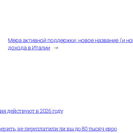
Мера активной поддержки: новое название (и но
дохода в Италии
→
вия действуют в 2026 году
ерить, не переплатили ли вы до 80 тысяч евро