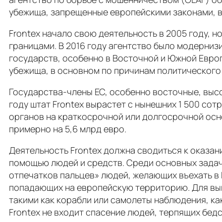
убежища, запрещенные европейскими законами, в
Frontex начало свою деятельность в 2005 году, 
границами. В 2016 году агентство было модерниз
государств, особенно в Восточной и Южной Евро
убежища, в основном по причинам политического
Государства-члены ЕС, особенно восточные, высо
году штат Frontex вырастет с нынешних 1 500 со
органов на краткосрочной или долгосрочной осно
примерно на 5,6 млрд евро.
Деятельность Frontex должна сводиться к оказа
помощью людей и средств. Среди основных задач 
отпечатков пальцев» людей, желающих въехать в 
попадающих на европейскую территорию. Для вып
такими как корабли или самолеты наблюдения, как
Frontex не входит спасение людей, терпящих бедс