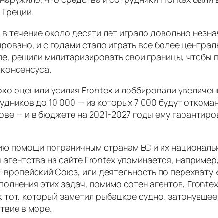
 Греции.
но в течение около десяти лет играло довольно нез
ировано, и с годами стало играть все более центра
пе, решили милитаризировать свои границы, чтобы 
 консенсуса.
ко оценили усилия Frontex и лоббировали увеличени
трудников до 10 000 — из которых 7 000 будут отко
ве — и в бюджете на 2021-2027 годы ему гарантиров
нию помощи пограничным странам ЕС и их националь
агентства на сайте Frontex упоминается, например,
Европейский Союз, или деятельность по перехвату 
олнения этих задач, помимо сотен агентов, Fronte
 тот, который заметил рыбацкое судно, затонувшее 
твие в море.