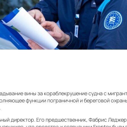
адывание вины за кораблекрушение судна с мигрант
полняющее функции пограничной и береговой охран
.
ный директор. Его предшественник, Фабрис Леджери,
наружило, что средства и сотрудники Frontex были