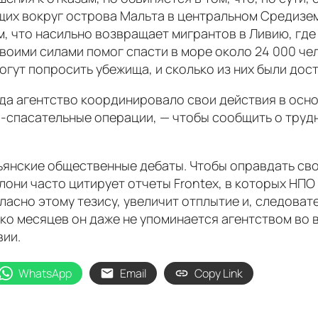
щих вокруг острова Мальта в центральном Средизе
 что насильно возвращает мигрантов в Ливию, где
своими силами помог спасти в море около 24 000 чел
огут попросить убежища, и сколько из них были дос
гда агентство координировало свои действия в осно
-спасательные операции, — чтобы сообщить о труд
альянские общественные дебаты. Чтобы оправдать с
ни часто цитирует отчеты Frontex, в которых НПО
ласно этому тезису, увеличит отплытие и, следовате
ко месяцев он даже не упоминается агентством во 
вии.
WhatsApp
Email
Copy Link