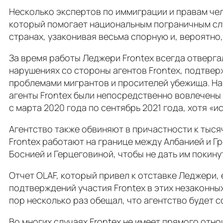
Несколько экспертов по иммиграции и правам чел
который помогает национальным пограничным слу
странах, узаконивая весьма спорную и, вероятно
За время работы Леджери Frontex всегда отвергал
нарушениях со стороны агентов Frontex, подтв
проблемами мигрантов и просителей убежища. Нап
агенты Frontex были непосредственно вовлечены 
с марта 2020 года по сентябрь 2021 года, хотя «
Агентство также обвиняют в причастности к тыся
Frontex работают на границе между Албанией и Г
Боснией и Герцеговиной, чтобы не дать им покину
Отчет OLAF, который привел к отставке Леджери, 
подтверждений участия Frontex в этих незаконных
пор несколько раз обещал, что агентство будет 
Во многих случаях Frontex не имеет прямого отнош