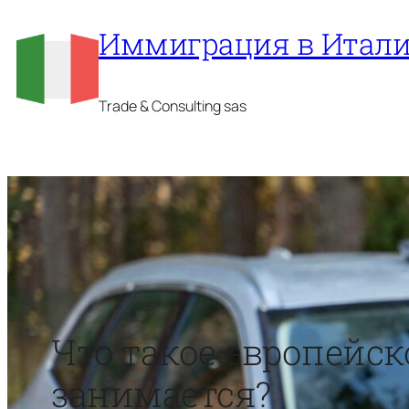
Перейти
Иммиграция в Итал
к
содержимому
Trade & Consulting sas
Что такое европейско
занимается?