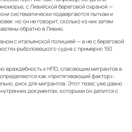
мноморье, с Ливийской береговой охраной —
 они систематически подвергаются пыткам и
овек: но он не говорит, сколько из них затем
тавлены обратно в Ливию.
вном с итальянской полицией — а не с береговой
ностях рыболовецкого судна с примерно 150
вою враждебность к НПО, спасающим мигрантов в
 определяются как «притягивающий фактор»:
льно, риск для мигрантов. Этот тезис уже давно
внутренних документах, которыми он делится с