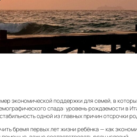
т мер экономической поддержки для семей, в которы
мографического спада: уровень рождаемости в Итал
табильность одной из главных причин отсрочки ро
ить бремя первых лет жизни ребёнка — как экономич
я помощью, важно соответствовать ряду условий.