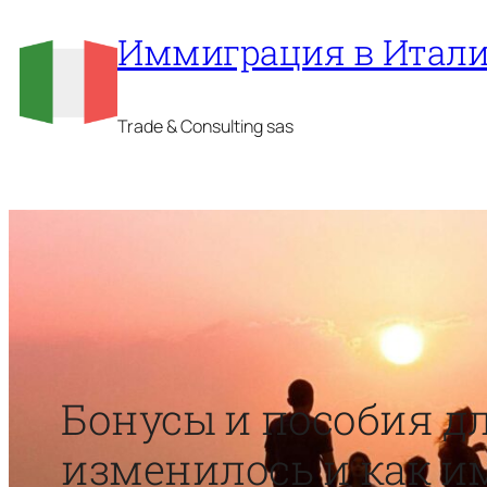
Перейти
Иммиграция в Итал
к
содержимому
Trade & Consulting sas
Бонусы и пособия дл
изменилось и как и