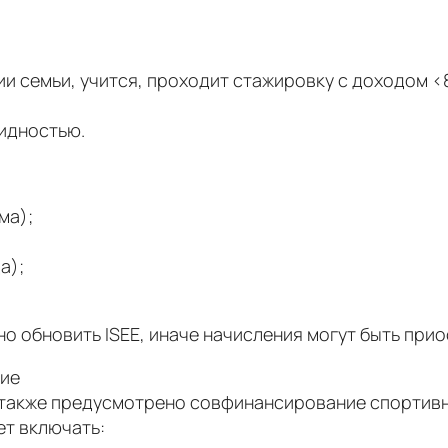
ии семьи, учится, проходит стажировку с доходом <
лидностью.
ма);
а);
но обновить ISEE, иначе начисления могут быть при
тие
у также предусмотрено совфинансирование спортивн
ет включать: