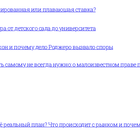
ксированная или плавающая ставка?
а от детского сада до университета
кон и почему дело Роджеро вызвало споры
ь самому не всегда нужно: о малоизвестном праве 
щё реальный план? Что происходит с рынком и поче