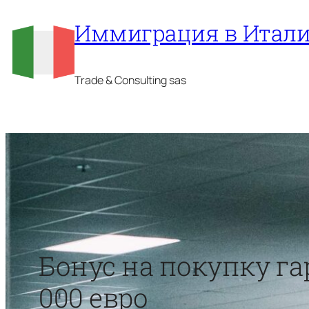
Перейти
Иммиграция в Итал
к
содержимому
Trade & Consulting sas
Бонус на покупку га
000 евро