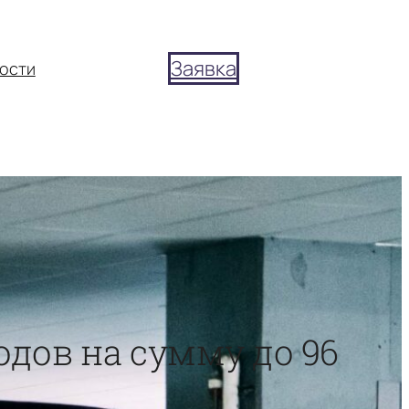
Заявка
ости
одов на сумму до 96