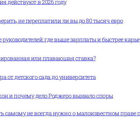
вия действуют в 2026 году
ерить, не переплатили ли вы до 80 тысяч евро
руководителей: где выше зарплаты и быстрее карь
ксированная или плавающая ставка?
а от детского сада до университета
кон и почему дело Роджеро вызвало споры
ь самому не всегда нужно: о малоизвестном праве 