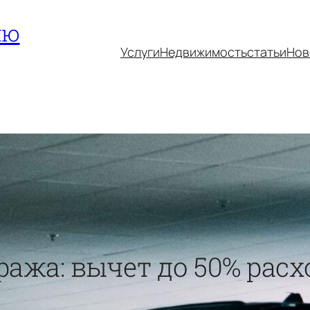
ию
Услуги
Недвижимость
статьи
Нов
ража: вычет до 50% расх