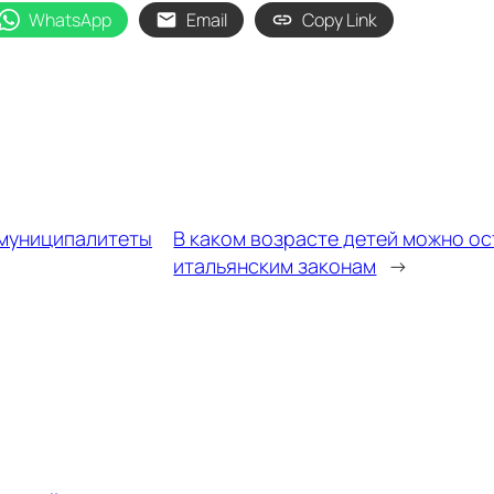
WhatsApp
Email
Copy Link
 муниципалитеты
В каком возрасте детей можно ос
итальянским законам
→