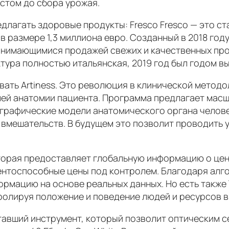
остом до сбора урожая.
едлагать здоровые продукты: Fresco Fresco — это с
 размере 1,3 миллиона евро. Созданный в 2018 году
анимающимися продажей свежих и качественных про
тура полностью итальянская, 2019 год был годом вы
вать Artiness. Это революция в клинической метод
лей анатомии пациента. Программа предлагает мас
ографические модели анатомического органа челове
вмешательств. В будущем это позволит проводить 
торая предоставляет глобальную информацию о цен
ентоспособные цены под контролем. Благодаря алг
мацию на основе реальных данных. Но есть также T
ролируя положение и поведение людей и ресурсов в
отавший инструмент, который позволит оптическим 