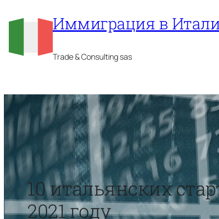
Перейти
Иммиграция в Итал
к
содержимому
Trade & Consulting sas
10 итальянских стар
2021 году