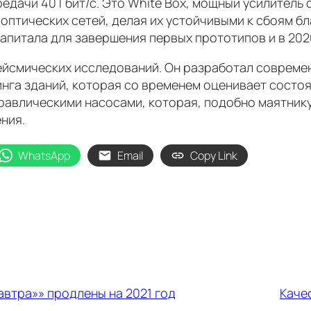
едачи 40 Гбит/с. Это White Box, мощный усилитель
 оптических сетей, делая их устойчивыми к сбоям 
апитала для завершения первых прототипов и в 202
сейсмических исследований. Он разработал соврем
инга зданий, которая со временем оценивает состо
авлическими насосами, которая, подобно маятнику,
ния.
WhatsApp
Email
Copy Link
автра»» продлены на 2021 год
Каче