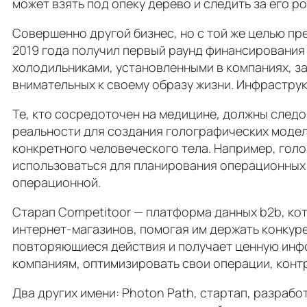
может взять под опеку дерево и следить за его р
Совершенно другой бизнес, но с той же целью пр
2019 года получил первый раунд финансирования в
холодильниками, установленными в компаниях, з
внимательных к своему образу жизни. Инфраструк
Те, кто сосредоточен на медицине, должны следо
реальности для создания голографических моде
конкретного человеческого тела. Например, гол
использоваться для планирования операционных 
операционной.
Старап Competitoor — платформа данных b2b, ко
интернет-магазинов, помогая им держать конкур
повторяющиеся действия и получает ценную инфор
компаниям, оптимизировать свои операции, конт
Два других имени: Photon Path, стартап, разраб