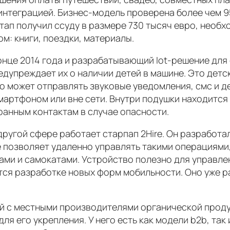
ой интеграцией. Бизнес-модель проверена более чем
тап получил ссуду в размере 730 тысяч евро, необх
м: книги, поездки, материалы.
 конце 2014 года и разрабатывающий Iot-решение для
едупреждает их о наличии детей в машине. Это детс
во может отправлять звуковые уведомления, смс и 
артфоном или вне сети. Внутри подушки находится 
ранным контактам в случае опасности.
другой сфере работает старпап 2Hire. Он разработ
 позволяет удаленно управлять такими операциями,
ами и самокатами. Устройство полезно для управле
ся разработке новых форм мобильности. Оно уже ра
ей с местными производителями органической прод
ля его укрепления. У него есть как модели b2b, так