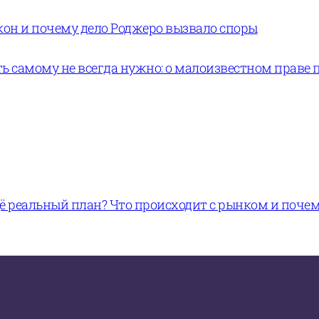
кон и почему дело Роджеро вызвало споры
ь самому не всегда нужно: о малоизвестном праве 
щё реальный план? Что происходит с рынком и поче