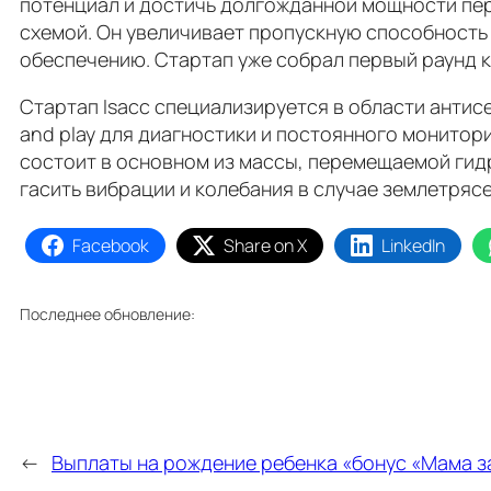
потенциал и достичь долгожданной мощности пер
схемой. Он увеличивает пропускную способность
обеспечению. Стартап уже собрал первый раунд к
Стартап Isacc специализируется в области анти
and play для диагностики и постоянного монитор
состоит в основном из массы, перемещаемой гидр
гасить вибрации и колебания в случае землетрясе
Facebook
Share on X
LinkedIn
Последнее обновление:
←
Выплаты на рождение ребенка «бонус «Мама з