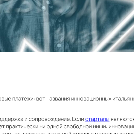
ровые платежи: вот названия инновационных итальян
поддержка и сопровождение. Если
стартапы
являются
Нет практически ни одной свободной ниши: инновации
нтернет, дали значительный импульс молодым компа