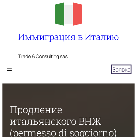
Перейти
к
содержимому
Иммиграция в Италию
Trade & Consulting sas
Заявка
Продление
итальянского ВНЖ
(permesso di soggiorno)