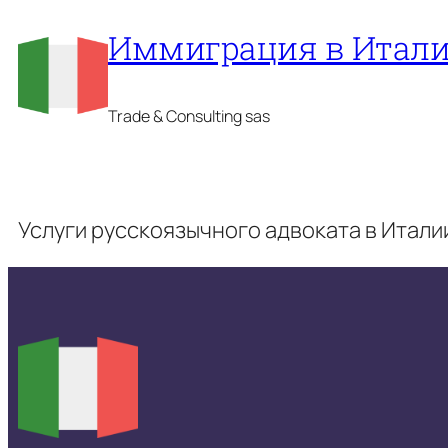
Перейти
Иммиграция в Итал
к
содержимому
Trade & Consulting sas
Услуги русскоязычного адвоката в Итали