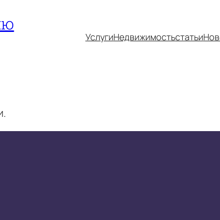
ию
Услуги
Недвижимость
статьи
Нов
и.