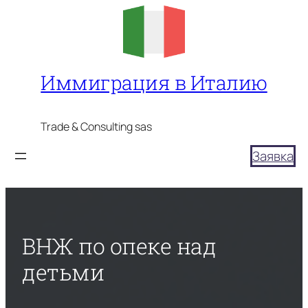
Перейти
к
содержимому
Иммиграция в Италию
Trade & Consulting sas
Заявка
ВНЖ по опеке над
детьми