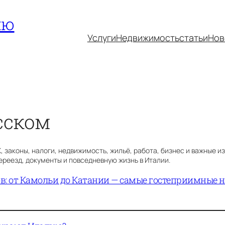
ию
Услуги
Недвижимость
статьи
Нов
сском
законы, налоги, недвижимость, жильё, работа, бизнес и важные изм
переезд, документы и повседневную жизнь в Италии.
в: от Камольи до Катании — самые гостеприимные 