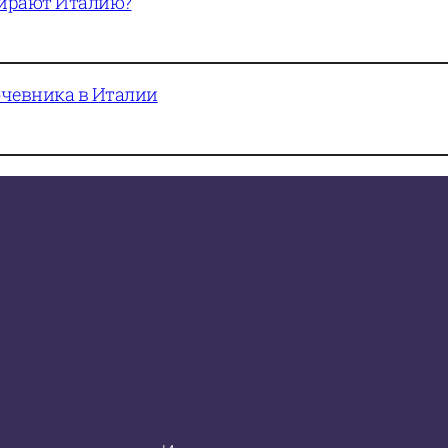
бирают Италию?
очевника в Италии