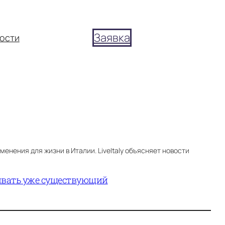
Заявка
ости
енения для жизни в Италии. LiveItaly объясняет новости
вивать уже существующий