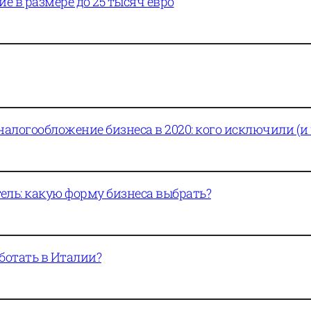
е в размере до 25 тысяч евро
огообложение бизнеса в 2020: кого исключили (и ч
ль: какую форму бизнеса выбрать?
ботать в Италии?